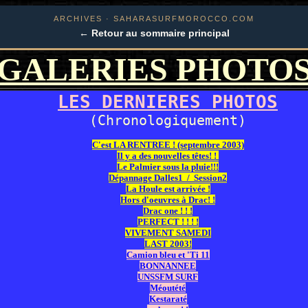
ARCHIVES · SAHARASURFMOROCCO.COM
← Retour au sommaire principal
GALERIES PHOTO
LES DERNIERES PHOTOS
(Chronologiquement)
C'est LA RENTREE ! (septembre 2003)
Il y a des nouvelles têtes! !
Le Palmier sous la pluie!!!
Dépannage Dalles1 /
Session2
La Houle est arrivée !
Hors d'oeuvres à Drac! !
Drac one ! ! !
PERFECT ! ! ! !
VIVEMENT SAMEDI
LAST 2003!
Camion bleu et 'Ti 11
BONNANNEE
UNSSFM SURF
Méoutété
Kestaraté