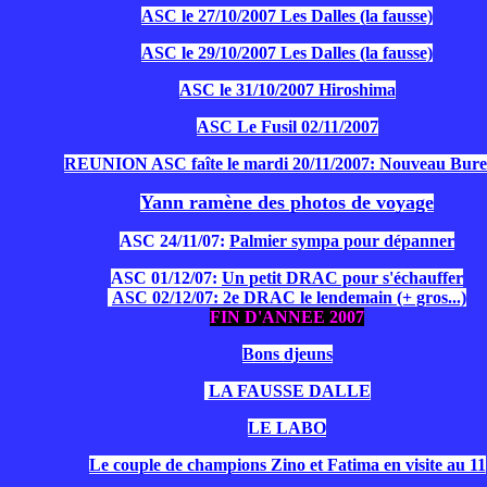
ASC le 27/10/2007 Les Dalles (la fausse)
ASC le 29/10/2007 Les Dalles (la fausse)
ASC le 31/10/2007 Hiroshima
ASC Le Fusil 02/11/2007
REUNION ASC faîte le mardi 20/11/2007: Nouveau Bure
Yann ramène des photos de voyage
ASC 24/11/07:
Palmier sympa pour dépanner
ASC 01/12/07:
Un petit DRAC pour s'échauffer
ASC 02/12/07: 2e DRAC le lendemain (+ gros...)
FIN D'ANNEE 2007
B
ons
djeuns
LA FAUSSE DALLE
LE LABO
Le couple de champions Zino et Fatima en visite au 11