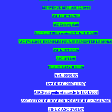
BIENVENUE RIRI ! ASC 30/09/06
ASC LE 07/10/2006
ASC Coin rigolade
ASC "Le STRING session N°1" le 11/11/2006
ASC 17/11/2006)
EXEMPLES POUR SE REMONTER LE MORA
ASC le 18/11/2006
ASC 16/12/06
DESERT LAAYOUNE 06
ASC 06/01/07
1er DRAC 2007 (11/07)
ASC
Petit poilu et musclé le 13/01/2007
ASC OUTSIDE BIGEOR PREMIERE le 20/01/2007
TIFUZ ASC 27/01/07