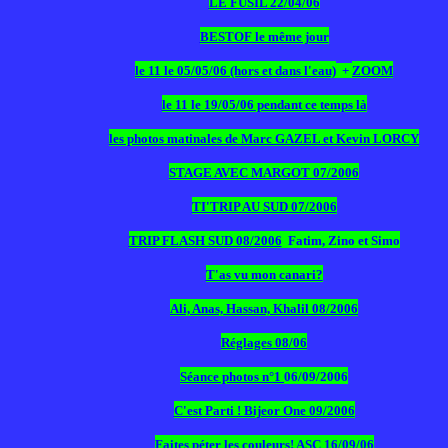
LE FUSIL 22/04/06
BESTOF le même jour
le 11 le 05/05/06 (hors et dans l'eau)
+
ZOOM
le 11 le 19/05/06 pendant ce temps là
les photos matinales de Marc GAZEL et Kevin LORCY
STAGE AVEC MARGOT 07/2006
TI'TRIP AU SUD 07/2006
TRIP FLASH SUD 08/2006
Fatim, Zino et Simo
T'as vu mon canari?
Ali, Anas, Hassan, Khalil 08/2006
Réglages 08/06
Séance photos n°1
06/09/2006
C'est Parti ! Bijeor One 09/2006
Faites péter les couleurs! ASC 16/09/06