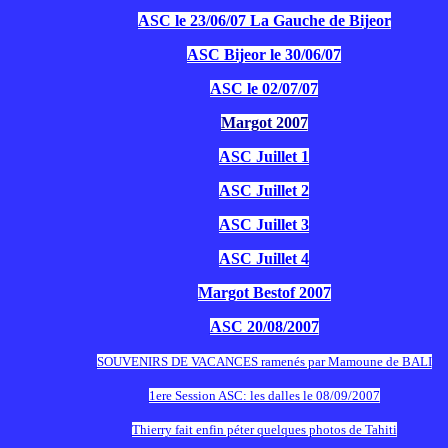
ASC le 23/06/07 La Gauche de Bijeor
ASC Bijeor le 30/06/07
ASC le 02/07/07
Margot 2007
ASC Juillet 1
ASC Juillet 2
ASC Juillet 3
ASC Juillet 4
Margot Bestof 2007
ASC 20/08/2007
SOUVENIRS DE VACANCES ramenés par Mamoune de BALI
1ere Session ASC: les dalles le 08/09/2007
Thierry fait enfin péter quelques photos de Tahiti