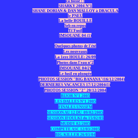
ça bosse ! !
SHARKY 2004 N°1
SHANE DORIAN & DAN MALLOY à DRACULA
le PNEU
La belle BOUILLE
Seb en repos
Ti'Fusil
IMSOUANE 04 (1)
Quelques photos
de l'été
Les nouveaux
La 1ere HOULE: 26/09
Photos dans l'eau n°2
IMSOUANE 04(2)
Le fusil en plongée
PHOTOS SESSION "BIG BANANA"(16/12/2004)
DERNIERES VACANCES 17/12/2004(1)
PHOTOS SESSION "2" 20/12/2004
BIJOR N°1 2005
LES DALLES N°1 2005
FINALES UNSSFM
SESSION AU 12 DU 09/02/2005
SESSION IFOULKI du 15/02/05
MUDDY 02/2005
COMPETE ASC 12/03/2005
BIG KILLER 26/03/04