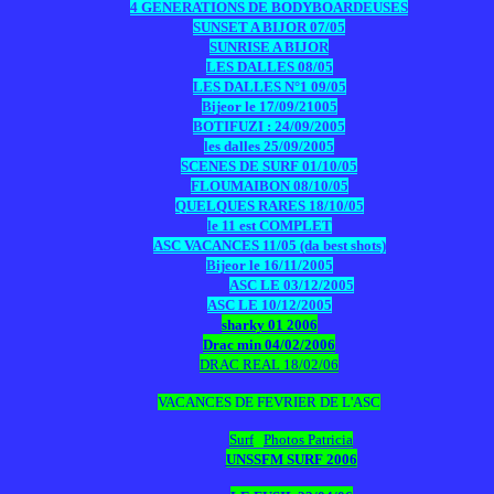
4 GENERATIONS DE BODYBOARDEUSES
SUNSET A BIJOR 07/05
SUNRISE A BIJOR
LES DALLES 08/05
LES DALLES N°1 09/05
Bijeor le 17/09/21005
BOTIFUZI : 24/09/2005
les dalles 25/09/2005
SCENES DE SURF 01/10/05
FLOUMAIBON 08/10/05
QUELQUES RARES 18/10/05
le 11 est COMPLET
ASC VACANCES 11/05 (da best shots)
Bijeor le 16/11/2005
ASC LE 03/12/2005
ASC LE 10/12/2005
sharky 01 2006
Drac min 04/02/2006
DRAC REAL 18/02/06
VACANCES DE FEVRIER DE L'ASC
Surf
Photos Patricia
UNSSFM SURF 2006